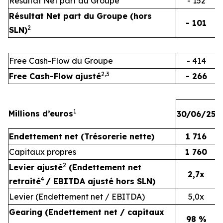
Résultat Net part du Groupe
- 152
Résultat Net part du Groupe (hors
- 101
2
SLN)
Free Cash-Flow du Groupe
- 414
2,3
Free Cash-Flow ajusté
- 266
1
Millions d’euros
30/06/25
3
Endettement net (Trésorerie nette)
1 716
Capitaux propres
1 760
2
Levier ajusté
(
Endettement net
2,7x
4
retraité
/ EBITDA ajusté hors SLN)
Levier (Endettement net / EBITDA)
5,0x
Gearing (Endettement net / capitaux
98 %