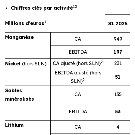
10
Chiffres clés par activité
1
Millions d’euros
S1 2025
Manganèse
CA
949
EBITDA
197
2
CA ajusté (hors SLN)
231
Nickel
(hors SLN)
EBITDA ajusté (hors
51
2
SLN)
Sables
CA
135
minéralisés
EBITDA
53
Lithium
CA
4