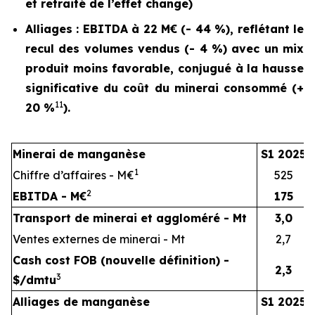
et retraité de l’effet change)
Alliages : EBITDA à 22 M€ (- 44 %), reflétant le
recul des volumes vendus (- 4 %) avec un mix
produit moins favorable, conjugué à la hausse
significative du coût du minerai consommé (+
11
20 %
).
Minerai de manganèse
S1 2025
1
Chiffre d’affaires - M€
525
2
EBITDA - M€
175
Transport de minerai et aggloméré - Mt
3,0
Ventes externes de minerai - Mt
2,7
Cash cost FOB (nouvelle définition) -
2,3
3
$/dmtu
Alliages de manganèse
S1 2025