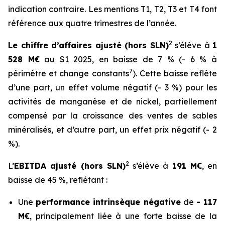
indication contraire. Les mentions T1, T2, T3 et T4 font
référence aux quatre trimestres de l’année.
2
Le chiffre d’affaires ajusté (hors SLN)
s’élève à
1
528 M€
au S1 2025, en baisse de 7 % (- 6 % à
7
périmètre et change constants
). Cette baisse reflète
d’une part, un effet volume négatif (- 3 %) pour les
activités de manganèse et de nickel, partiellement
compensé par la croissance des ventes de sables
minéralisés, et d’autre part, un effet prix négatif (- 2
%).
2
L’
EBITDA ajusté (hors SLN)
s’élève à
191 M
€
, en
baisse de 45 %, reflétant :
Une
performance intrinsèque négative
de
- 117
M€
, principalement liée à une forte baisse de la