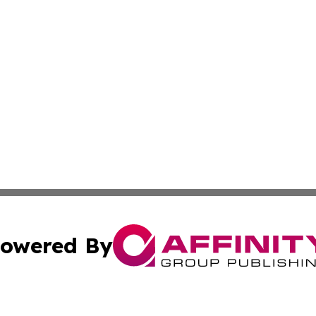
owered By
ubmit Press Release
Terms & Conditions
Copyright/DMCA