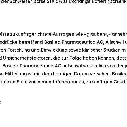
n der Schweizer Börse SIX Swiss Exchange kotiert (Börsenk
gewisse zukunftsgerichtete Aussagen wie «glauben», «anneh
drücke betreffend Basilea Pharmaceutica AG, Allschwil un
 von Forschung und Entwicklung sowie klinischer Studien 
Unsicherheitsfaktoren, die zur Folge haben können, dass d
r Basilea Pharmaceutica AG, Allschwil wesentlich von de
e Mitteilung ist mit dem heutigen Datum versehen. Basile
sagen im Falle von neuen Informationen, zukünftigen Gesc
: