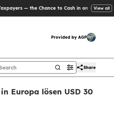
the Chance to Cash in on Publicly Owned oil
Fiv
View all
Provided by AGP
Share
 in Europa lösen USD 30