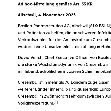
Ad hoc-Mitteilung gemäss Art. 53 KR
Allschwil, 4. November 2025
Basilea Pharmaceutica AG, Allschwil (SIX: BSLN
und Patienten zu helfen, die an schweren Infekt
Verkaufszahlen für das Antimykotikum Cresemb
wodurch eine Umsatzmeilensteinzahlung in Höhe
David Veitch, Chief Executive Officer von Basil
die starke Wachstumsdynamik von Cresemba in di
mit lebensbedrohlichen invasiven Schimmelpilzinf
Cresemba ist in mehr als 70 Ländern zugelassen 
weiterer Länder innerhalb und ausserhalb Euro
Cresemba im Zwölfmonatszeitraum zwischen Juli
[
1
]
Vorjahreszeitraum.