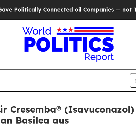
cally Connected oil Companies — not Taxpayers — 
ür Cresemba® (Isavuconazol)
 an Basilea aus