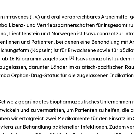
n intravenös (i. v.) und oral verabreichbares Arzneimittel
emba Lizenz- und Vertriebspartnerschaften für insgesamt r
land, Liechtenstein und Norwegen ist Isavuconazol zur in
ientinnen und Patienten, bei denen eine Behandlung mit A
eichungsform (Kapseln) ist für Erwachsene sowie für pädia
[
2
]
t ab 16 Kilogramm zugelassen.
Isavuconazol ist zudem i
zugelassen, darunter Länder im asiatisch-pazifischen Ra
emba Orphan-Drug-Status für die zugelassenen Indikation
er Schweiz gegründetes biopharmazeutisches Unternehmen mi
twickeln und zu vermarkten, um Patienten zu helfen, die 
aben wir erfolgreich zwei Medikamente für den Einsatz im
vtera zur Behandlung bakterieller Infektionen. Zudem verf