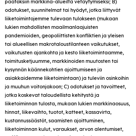
päätöksiin markkina-alueilta vetäytymiseksi; B)
odotukset, suunnitelmat tai hyödyt, jotka liittyvät
liiketoimintojemme tulevaan tulokseen (mukaan
lukien mahdollisten maailmanlaajuisten
pandemioiden, geopoliittisten konfliktien ja yleisen
tai alueellisen makrotaloustilanteen vaikutukset,
vaikutusten ajankohta ja kesto liiketoimintaamme,
toimitusketjuumme, markkinoiden muutosten tai
kysynnän käännekohtien ajoittumiseen ja
asiakkaidemme liiketoimintaan) ja tuleviin osinkoihin
ja muuhun voitonjakoon; C) odotukset ja tavoitteet,
jotka koskevat taloudellista kehitystä ja
liiketoiminnan tulosta, mukaan lukien markkinaosuus,
hinnat, liikevaihto, tuotot, katteet, kassavirta,
kustannussäästöt, saamisten ajoittuminen,
liiketoiminnan kulut, varaukset, arvon alentumiset,