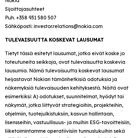
Nokia
Sijoittajasuhteet
Puh. +358 931 580 507
Sähköposti: investor.relations@nokia.com
TULEVAISUUTTA KOSKEVAT LAUSUMAT
Tietyt tässä esitetyt lausumat, jotka eivät koske jo
toteutuneita seikkoja, ovat tulevaisuutta koskevia
lausumia. Nämä tulevaisuutta koskevat lausumat
heijastavat Nokian tämänhetkisiä odotuksia ja
näkemyksiä tulevaisuuden kehityksestä. Näitä ovat
esimerkiksi: A) odotukset, suunnitelmat, hyödyt tai
näkymät, jotka liittyvät strategioihin, projekteihin,
ohjelmiin, tuotejulkistuksiin, kasvun hallintaan,
lisensseihin, vastuullisuus- ja muihin ESG-tavoitteisiin,
liiketoimintamme operatiivisiin tunnuslukuihin sekä