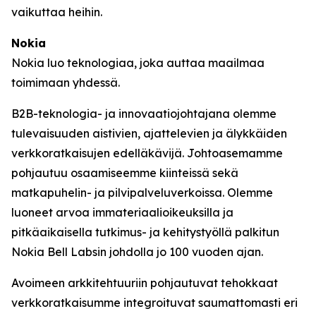
vaikuttaa heihin.
Nokia
Nokia luo teknologiaa, joka auttaa maailmaa
toimimaan yhdessä.
B2B-teknologia- ja innovaatiojohtajana olemme
tulevaisuuden aistivien, ajattelevien ja älykkäiden
verkkoratkaisujen edelläkävijä. Johtoasemamme
pohjautuu osaamiseemme kiinteissä sekä
matkapuhelin- ja pilvipalveluverkoissa. Olemme
luoneet arvoa immateriaalioikeuksilla ja
pitkäaikaisella tutkimus- ja kehitystyöllä palkitun
Nokia Bell Labsin johdolla jo 100 vuoden ajan.
Avoimeen arkkitehtuuriin pohjautuvat tehokkaat
verkkoratkaisumme integroituvat saumattomasti eri