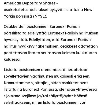
American Depositary Shares -
osaketalletustodistukset pysyvät listattuina New
Yorkin pörssissä (NYSE).
Osakkeiden poistaminen Euronext Pariisin
pörssilistalta edellyttää Euronext Pariisin hallituksen
hyväksyntää. Edellyttäen, että Euronext Pariisin
hallitus hyväksyy hakemuksen, osakkeet odotetaan
poistettavan listalta seuraavan kolmen kuukauden
kuluessa.
Listalta poistamisen etenemisestä tiedotetaan
sovellettavien vaatimusten mukaisesti erikseen.
Kannustamme sijoittajia, joiden osakkeet ovat
listattuina Euronext Pariisissa, olemaan yhteydessä
sijoitusneuvojiinsa ja/tai säilyttäjäyhteisöönsä
selvittääkseen, miten listalta poistaminen voi