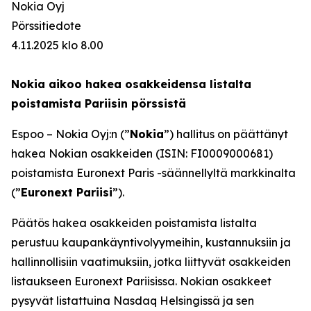
Nokia Oyj
Pörssitiedote
4.11.2025 klo 8.00
Nokia aikoo hakea osakkeidensa listalta
poistamista Pariisin pörssistä
Espoo – Nokia Oyj:n (”
Nokia
”) hallitus on päättänyt
hakea Nokian osakkeiden (ISIN: FI0009000681)
poistamista Euronext Paris -säännellyltä markkinalta
(”
Euronext Pariisi
”).
Päätös hakea osakkeiden poistamista listalta
perustuu kaupankäyntivolyymeihin, kustannuksiin ja
hallinnollisiin vaatimuksiin, jotka liittyvät osakkeiden
listaukseen Euronext Pariisissa. Nokian osakkeet
pysyvät listattuina Nasdaq Helsingissä ja sen