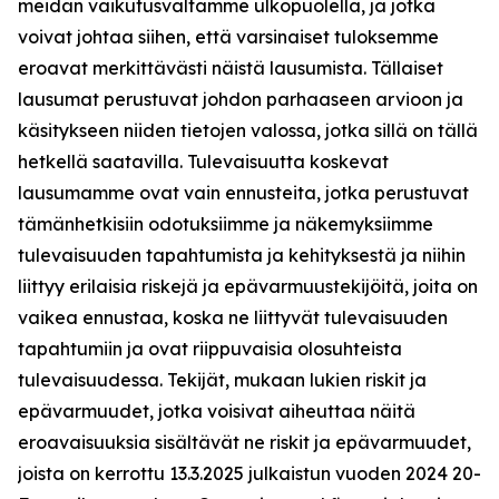
meidän vaikutusvaltamme ulkopuolella, ja jotka
voivat johtaa siihen, että varsinaiset tuloksemme
eroavat merkittävästi näistä lausumista. Tällaiset
lausumat perustuvat johdon parhaaseen arvioon ja
käsitykseen niiden tietojen valossa, jotka sillä on tällä
hetkellä saatavilla. Tulevaisuutta koskevat
lausumamme ovat vain ennusteita, jotka perustuvat
tämänhetkisiin odotuksiimme ja näkemyksiimme
tulevaisuuden tapahtumista ja kehityksestä ja niihin
liittyy erilaisia riskejä ja epävarmuustekijöitä, joita on
vaikea ennustaa, koska ne liittyvät tulevaisuuden
tapahtumiin ja ovat riippuvaisia olosuhteista
tulevaisuudessa. Tekijät, mukaan lukien riskit ja
epävarmuudet, jotka voisivat aiheuttaa näitä
eroavaisuuksia sisältävät ne riskit ja epävarmuudet,
joista on kerrottu 13.3.2025 julkaistun vuoden 2024 20-