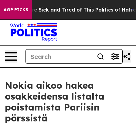
eople Are Sick and Tired of This Politics of Hatred”
Th
AGP PICKS
Nokia aikoo hakea
osakkeidensa listalta
poistamista Pariisin
pörssistä