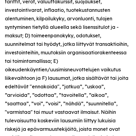
tariffit, verot, valuuttakurssit, suojaukset,
investointivarat, inflaatio, tuotekustannusten
alentuminen, kilpailukyky, arvonluonti, tulojen
syntyminen tietyllä alueella sekä lisenssitulot ja -
maksut; D) toimeenpanokyky, odotukset,
suunnitelmat tai hyödyt, jotka liittyvät transaktioihin,
investointeihin, muutoksiin organisaatiorakenteessa
tai toimintamallissa; E)
oikeudenkäyntien/uusimisneuvottelujen vaikutus
liikevaihtoon ja F) lausumat, jotka sisältävät tai joita
edeltävät "ennakoida", ”jatkua”, ”uskoa”,
”arvioida”, ”odottaa”, ”tavoitella”, ”aikoa”,
”saattaa”, ”voi”, ”voisi”, ”nähdä”, ”suunnitella”,
''varmistaa'' tai muut vastaavat ilmaisut. Näihin
tulevaisuutta koskeviin lausumiin liittyy lukuisia
riskejä ja epävarmuustekijöitä, joista monet ovat